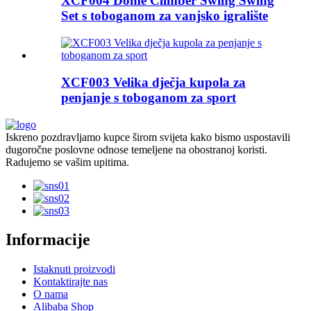
XCF004 Dome Climber Swing Swing
Set s toboganom za vanjsko igralište
XCF003 Velika dječja kupola za
penjanje s toboganom za sport
Iskreno pozdravljamo kupce širom svijeta kako bismo uspostavili
dugoročne poslovne odnose temeljene na obostranoj koristi.
Radujemo se vašim upitima.
Informacije
Istaknuti proizvodi
Kontaktirajte nas
O nama
Alibaba Shop