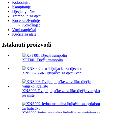
Kokošinjac
Kampiranje
Dječje igračke
Trampolin za djecu
Kuće za životinje
Kokošinjac
Vrtni namještaj
Kućica za alate
Istaknuti proizvodi
XPT001 Dječji trampolin
XNS067 2-u-1 ljuljačka za djecu vani
XNS003 Dvije ljuljačke za veliko dječje vanjsko
igralište
XNS002 Jedna mentalna ljuljačka sa sjedalom za