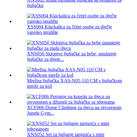
ljuljačku
XSS004 Klackalica za četiri osobe za dječje
vanjsko igralište
XNS050 Sklopive ljuljačke za bebe, unutarnje
ljuljačke za dijete...
Mrežna ljuljačka XAS-N05 110 CM s ljuljačkom
mreže za koš
XCF006 Dome Climbing za djecu na otvorenom
Jungle Gym...
XNS052 Set za ljuljanje tanjurića s mini