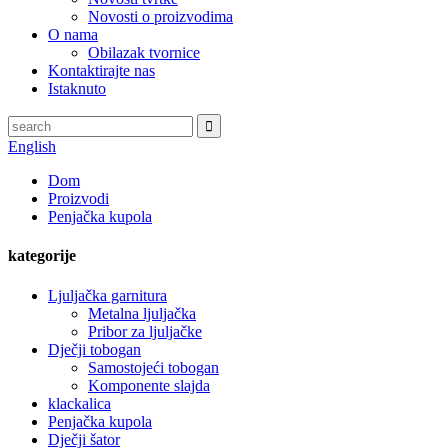
Novosti o proizvodima
O nama
Obilazak tvornice
Kontaktirajte nas
Istaknuto
English
Dom
Proizvodi
Penjačka kupola
kategorije
Ljuljačka garnitura
Metalna ljuljačka
Pribor za ljuljačke
Dječji tobogan
Samostojeći tobogan
Komponente slajda
klackalica
Penjačka kupola
Dječji šator