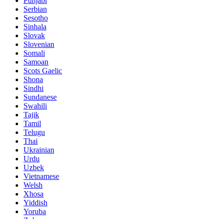
Punjabi
Serbian
Sesotho
Sinhala
Slovak
Slovenian
Somali
Samoan
Scots Gaelic
Shona
Sindhi
Sundanese
Swahili
Tajik
Tamil
Telugu
Thai
Ukrainian
Urdu
Uzbek
Vietnamese
Welsh
Xhosa
Yiddish
Yoruba