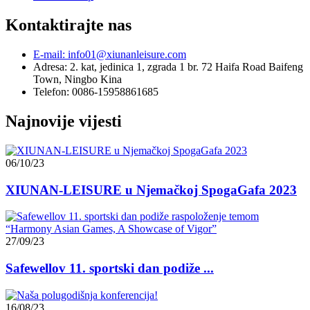
Kontaktirajte nas
E-mail: info01@xiunanleisure.com
Adresa: 2. kat, jedinica 1, zgrada 1 br. 72 Haifa Road Baifeng
Town, Ningbo Kina
Telefon: 0086-15958861685
Najnovije vijesti
06/10/23
XIUNAN-LEISURE u Njemačkoj SpogaGafa 2023
27/09/23
Safewellov 11. sportski dan podiže ...
16/08/23