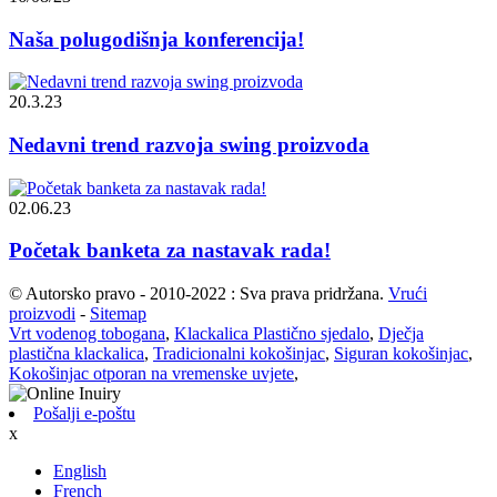
Naša polugodišnja konferencija!
20.3.23
Nedavni trend razvoja swing proizvoda
02.06.23
Početak banketa za nastavak rada!
© Autorsko pravo - 2010-2022 : Sva prava pridržana.
Vrući
proizvodi
-
Sitemap
Vrt vodenog tobogana
,
Klackalica Plastično sjedalo
,
Dječja
plastična klackalica
,
Tradicionalni kokošinjac
,
Siguran kokošinjac
,
Kokošinjac otporan na vremenske uvjete
,
Pošalji e-poštu
x
English
French