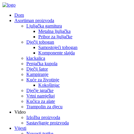
Dom
Asortiman proizvoda
Ljuljačka garnitura
Metalna ljuljačka
Pribor za ljuljačke
Dječji tobogan
Samostojeći tobogan
Komponente slajda
klackalica
Penjačka kupola
Dječji šator
Kampiranje
Kuće za životinje
Kokošinjac
Dječje igračke
Vrtni namještaj
Kućica za alate
Trampolin za djecu
Video
Izložba proizvoda
Sastavljanje proizvoda
Vijesti
Novosti tvrtke