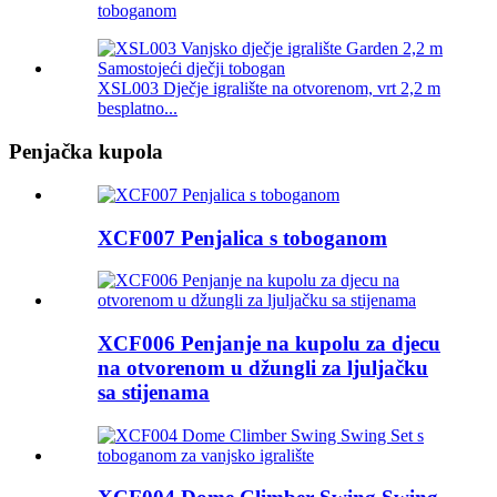
toboganom
XSL003 Dječje igralište na otvorenom, vrt 2,2 m
besplatno...
Penjačka kupola
XCF007 Penjalica s toboganom
XCF006 Penjanje na kupolu za djecu
na otvorenom u džungli za ljuljačku
sa stijenama